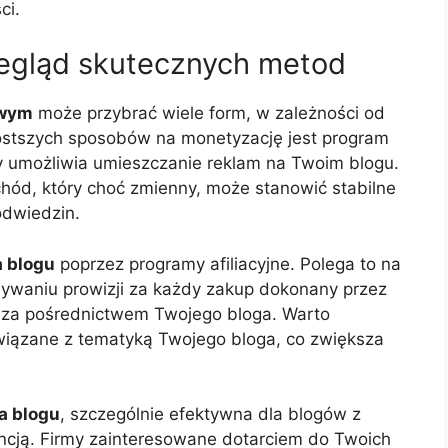
ci.
zegląd skutecznych metod
owym
może przybrać wiele form, w zależności od
rostszych sposobów na monetyzację jest program
y umożliwia umieszczanie reklam na Twoim blogu.
chód, który choć zmienny, może stanowić stabilne
odwiedzin.
a blogu
poprzez programy afiliacyjne. Polega to na
ywaniu prowizji za każdy zakup dokonany przez
cy za pośrednictwem Twojego bloga. Warto
związane z tematyką Twojego bloga, co zwiększa
a blogu
, szczególnie efektywna dla blogów z
encją. Firmy zainteresowane dotarciem do Twoich