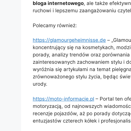
bloga internetowego
, ale także efektyw
ruchowi i lepszemu zaangażowaniu czyte
Polecamy również:
https://glamourgeheimnisse.de
– „Glamour
koncentrujący się na kosmetykach, modzie,
porady, analizy trendów oraz porównania
zainteresowanych zachowaniem stylu i d
wyróżnia się artykułami na temat pielęgn
zrównoważonego stylu życia, będąc świet
urody.
https://moto-informacje.pl
– Portal ten of
motoryzacją, od najnowszych wiadomośc
recenzje pojazdów, aż po porady dotycząc
entuzjastów czterech kółek i profesjonali